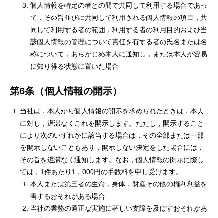
個人情報を特定の者との間で共同して利用する場合であっ
て，その旨並びに共同して利用される個人情報の項目，共
同して利用する者の範囲，利用する者の利用目的および当
該個人情報の管理について責任を有する者の氏名または名
称について，あらかじめ本人に通知し，または本人が容易
に知り得る状態に置いた場合
HOME
第6条（個人情報の開示）
COMPANY
当社は，本人から個人情報の開示を求められたときは，本人
に対し，遅滞なくこれを開示します。ただし，開示すること
BUSINESS
により次のいずれかに該当する場合は，その全部または一部
を開示しないこともあり，開示しない決定をした場合には，
INTERVIEW
その旨を遅滞なく通知します。なお，個人情報の開示に際し
ては，1件あたり1，000円の手数料を申し受けます。
RECRUIT
本人または第三者の生命，身体，財産その他の権利利益を
害するおそれがある場合
CONTACT
当社の業務の適正な実施に著しい支障を及ぼすおそれがあ