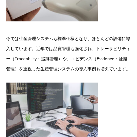
COMPANY
BUSINESS
INTERVIEW
今では生産管理システムも標準仕様となり、ほとんどの設備に導
RECRUIT
入しています。近年では品質管理も強化され、トレーサビリティ
ー（Traceability：追跡管理）や、エビデンス（Evidence：証拠
CONTACT
管理）を重視した生産管理システムの導入事例も増えています。
プライバシーポリシー